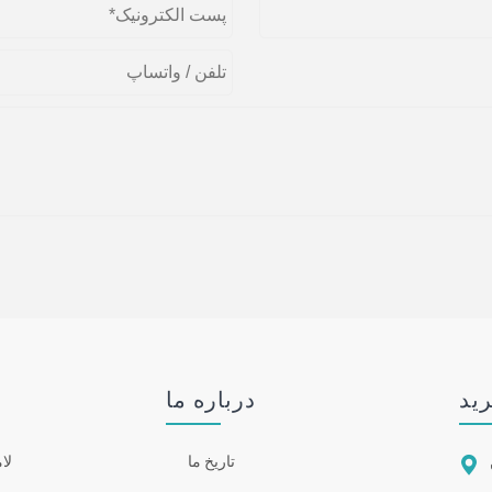
رید
درباره ما

تاریخ ما
لام