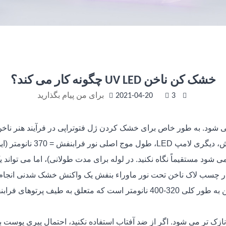
خشک کن ناخن UV LED چگونه کار می کند؟
3
2021-04-20
برای من پیام بگذارید
می شود. به طور خاص برای خشک کردن ژل فتوتراپی در فرآیند هنر ناخ
شود. دو نوع لامپ ناخن وجو
ی شود مستقیماً نگاه نکنید. در لوله برای مدت طولانی)، اما می توا
ور در چسب لاک ناخن تحت نور ماوراء بنفش یک واکنش خشک شدنی انجام
طول موج لامپ فرابنفش مورد استفاده در لامپ ناخن به طور کلی 320-400 نانو
 نازک تر می شود. اگر از ضد آفتاب استفاده نکنید، احتمال پیری پوست 