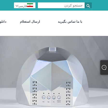


فارسی
با ما تماس بگیرید
ارسال استعلام
دانلو