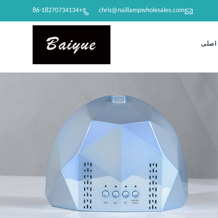

+86-18270734134
chris@naillampwholesales.com

اصلی