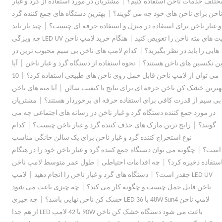
|
ختلف خدمات ناخن استفاده کنیم؟
مشتریان در مورد استفاده از گرد و غبار
|
اخن برای ناخن های خود چه می گویند؟
بهترین دستگاه های جمع کننده گرد
|
و غبار ناخن برای استفاده در منزل و استفاده حرفه ای چیست؟
چند بار باید
|
یت های مته ناخن را تعویض کنید
هنگام خرید لامپ ناخن LED UV چه ویژگی
|
هایی را باید در نظر بگیرید؟
کدام لامپ های ناخن بی سیم محبوب ترین در
|
|
ین تکنسین های ناخن هستند؟
نحوه استفاده از دستگاه گرد و غبار ناخن
آیا
|
می توان از لامپ ناخن قابل حمل روی ناخن های طبیعی استفاده کرد؟
10
|
هترین خشک کن ناخن حرفه ای برای نتایج با کیفیت سالن
آیا مته های ناخن
|
بی سیم از قدرت کافی برای استفاده حرفه ای برخوردار هستند؟
مشتریان
در مورد جمع کننده دستگاه گرد و غبار ناخن در رسانه های اجتماعی چه می
|
|
گویند؟
رایج ترین مارک های حذف کننده گرد و غبار ناخن چیست؟
کدام
نوع استخراج کننده گرد و غبار ناخن برای یک سالن خانگی مناسب
|
است؟
چگونه می توان دستگاه جمع کننده گرد و غبار ناخن خود را در هنگام
|
|
ستفاده ذخیره کرد؟
چه اقدامات احتیاطی
طول عمر متوسط ​​لامپ ناخن
|
|
LED UV چقدر است؟
دستگاه های گرد و غبار ناخن را انجام دهید
لامپ
|
ناخن قابل حمل چیست و چگونه کار می کند؟
چه چیزی باعث می شود
|
لامپ ناخن 48W Sun4 با 36 LED خشک کن ناخن نهایی باشد؟
چه چیزی
باعث می شود دستگاه خشک کن ناخن 90W با 42 لامپ LED از هم جدا