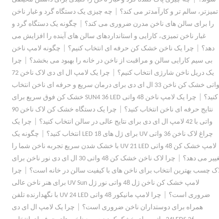
|
تمیزتر، سالم تر و کارآمدتر می کند؟
چه چیزی یک دستگاه گرد و غبار ناخن
|
را برای سالن های ناخن مدرن ضروری می کند؟
چگونه یک دستگاه گرد و
غبار ناخن تمیزی، کارایی و استانداردهای سالن های آینده را افزایش می
|
|
دهد؟
چرا یک ناخن خشک کن حرفه ای انتخاب کنیم؟
چگونه لامپ ناخن
|
بی سیم کارایی سالن و مراقبت از ناخن در خانه را بهبود می بخشد؟
چرا
|
یک دریل ناخن شارژی انتخاب کنیم؟
چرا یک لامپ ال ای دی لاک ناخن 72
واتی خشک کن ناخن 33 ال ای دی برای درمان سریع و حرفه ای ناخن انتخاب
|
کنید؟
چرا یک لامپ ناخن 48 واتی SUN4 36 LED خشک کن فوق سریع برای
|
نتایج حرفه ای ناخن انتخاب کنید؟
چرا یک دستگاه خشک کن لاک ناخن 90
|
واتی با 42 لامپ ال ای دی برای نتایج عالی در سالن انتخاب کنید؟
چرا یک
|
چراغ لاک ناخن 36 واتی UV برای ژل های 18 LED انتخاب کنید؟
چگونه یک
لامپ خشک کن 48 واتی UV 21 LED با خشک شدن سریع تجربه ناخن شما را
|
غییر می دهد؟
چرا لاک ناخن خشک کن 48 واتی 30 ال ای دی نور ناخن برای
|
اک چسب بهترین انتخاب برای ناخن های با کیفیت سالن در خانه است؟
چرا
لامپ خشک کن ناخن ژل 48 واتی نور ژل UV Sun برای هنر ناخن عالی
|
ضروری است؟
چرا لامپ مانیکور 48 واتی UV 24 LED با نگهدارنده تلفن
|
همراه برای دوستداران ناخن ضروری است؟
چرا یک لامپ ال ای دی