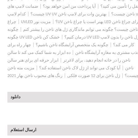
|
|
قل را تأمین می کنید؟
آیا پرداخت من امن خواهد بود؟
ضمانت لامپ های
|
|
ن چیست؟
بهترین وات برای لامپ ناخن UV UV چیست؟
کدام لامپ
|
|
ی چراغ ناخن LED بهتر است یا چراغ ناخن UV؟
مزیت نور UVLED
چراغ
|
ناخن چیست؟ چگونه می توانم ماندگاری ژل های ناخن را بیشتر کنم
چگونه
|
 ناخن را بدون لامپ UV LED درمان کنیم؟
خشک کن ناخن UV LED چگونه
|
|
کار می کند؟
چگونه یک متخصص آرایشگاه ناخن باشیم؟
چهار راه برای
|
ذب مشتری به مغازه آرایشگاه ناخن
ده ابزار به شما کمک می کند تا سالن
|
ناخن را در خانه انجام دهید، برای لاغرتر
ابزار حرفه ای برای هنر سالن
|
|
ناخن
آیا کودک می تواند از ژل لاک ناخن استفاده کند؟
مزیت مته ناخن
|
|
یست؟
ژل ناخن برای 12 صورت فلکی
رنگ های محبوب ناخن بهار 2021
دانلود
ارسال استعلام