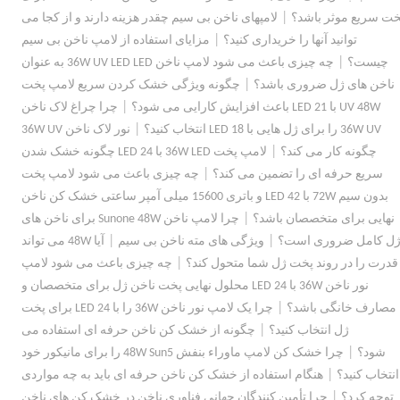
|
خت سریع موثر باشد؟
لامپهای ناخن بی سیم چقدر هزینه دارند و از کجا می
|
توانید آنها را خریداری کنید؟
مزایای استفاده از لامپ ناخن بی سیم
|
چیست؟
چه چیزی باعث می شود لامپ ناخن 36W UV LED LED به عنوان
|
ناخن های ژل ضروری باشد؟
چگونه ویژگی خشک کردن سریع لامپ پخت
|
UV 48W با 21 LED باعث افزایش کارایی می شود؟
چرا چراغ لاک ناخن
|
36W UV را برای ژل هایی با 18 LED انتخاب کنید؟
نور لاک ناخن 36W UV
|
چگونه کار می کند؟
لامپ پخت 36W LED با 24 LED چگونه خشک شدن
|
سریع حرفه ای را تضمین می کند؟
چه چیزی باعث می شود لامپ پخت
بدون سیم 72W با 42 LED و باتری 15600 میلی آمپر ساعتی خشک کن ناخن
|
نهایی برای متخصصان باشد؟
چرا لامپ ناخن Sunone 48W برای ناخن های
|
|
ل کامل ضروری است؟
ویژگی های مته ناخن بی سیم
آیا 48W می تواند
|
قدرت را در روند پخت ژل شما متحول کند؟
چه چیزی باعث می شود لامپ
نور ناخن 36W با 24 LED محلول نهایی پخت ناخن ژل برای متخصصان و
|
مصارف خانگی باشد؟
چرا یک لامپ نور ناخن 36W را با 24 LED برای پخت
|
ژل انتخاب کنید؟
چگونه از خشک کن ناخن حرفه ای استفاده می
|
شود؟
چرا خشک کن لامپ ماوراء بنفش 48W Sun5 را برای مانیکور خود
|
انتخاب کنید؟
هنگام استفاده از خشک کن ناخن حرفه ای باید به چه مواردی
|
توجه کرد؟
چرا تأمین کنندگان جهانی فناوری ناخن در خشک کن های ناخن