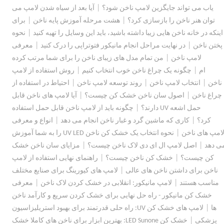
|
یاب می تواند جایگزین لامپ ناخن شود؟
آیا بعد از سیاه شدن لامپ می
|
|
توان هنر ناخن را بازسازی کرد؟
هشت مرحله آموزش پایه ناخن
برای
|
اینکه در خانه ناخن هایی زیبا داشته باشید، باید این وسایل را تهیه کنید
نحوه
|
|
پختن ناخن
در نهایت مراحل انجام مانیکور فتوتراپی را درک کنید
معرفی
|
لامپ ناخن
من تمام مدل های زیبای ناخن را برای شما مرتب کرده
|
|
ام
چگونه یک چراغ ناخن خوب انتخاب کنیم
روش استفاده از لامپ
|
|
|
ناخن
انتخاب لامپ ناخن
روند توسعه لامپ ناخن
احتیاط در استفاده از
|
|
چراغ ناخن
اصول سان ناخن خشک کن چیست؟
آیا لامپ های ناخن قابل
|
حمل اشعه UV دارند؟
چگونه باید از لامپ ناخن قابل حمل استفاده
|
|
کرد؟
کاری که ماشین گرد و غبار ناخن انجام می دهد
انواع و معرفی
|
امپ های ناخن
نحوه انتخاب یک خشک کن ناخن UV LED را به شما آموزش
|
|
ی دهد
اصل لامپ ال ای دی لاک ناخن چیست؟
مزایای سان ناخن خشک
|
|
کن چیست؟
خشک کن ناخن چیست؟
راهنمای نهایی استفاده از لامپ
|
ناخن برای داشتن ناخن های عالی
لامپ های کیورینگ برای صنایع مختلف
|
|
مناسب هستند
لامپ مانیکور: انقلابی در خشک کردن لاک ناخن
معرفی
خشک کن مانیکور - راه حل نهایی برای خشک کردن سریع و کارآمد ناخن
|
ها
لامپ های خشک کن UV: راه حلی قدرتمند برای بهبود استریلیزاسیون
|
پزشکی
خشک کن LED Sunone: بهترین ابزار برای ناخن های کاملا خشک