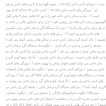
|
|
شده
مزایای لامپ ناخن UV LED
نحوه نگهداری از لامپ های ناخن حرفه
|
|
ای
ویژگی های لامپ ناخن UV LED
لامپ ناخن UV یا LED کدام بهتر
|
است؟
تجربه سالن ناخن خانه خود را با نور UV قابل حمل 8 واتی آلیاژ
|
آلومینیوم برای ناخن های ژل روشن کنید
چرا برای مانیکور عالی در خانه به
|
دریل برقی ناخن نیاز دارید؟
چرا یک دستگاه گرد و غبار ناخن برای تکنسین
|
های ناخن ضروری است؟
دریل های ناخن شارژی دارای مزایای زیادی
|
هستند
پاک کننده گرد و غبار ناخن جدید به سالن های زیبایی کمک می کند تا
|
محیط را تمیزتر و ایمن تر نگه دارند.
چگونه یک دستگاه گرد و غبار ناخن
|
تجربه سالن شما را متحول می کند
لامپ ناخن شارژی یک لامپ ال ای دی
|
|
ناخن قابل شارژ است
مزایای دریل ناخن شارژی
آیا یک جمع کننده گرد و
|
غبار ناخن می تواند کیفیت هوای سالن را بهبود بخشد؟
ویژگی های لامپ
|
|
ناخن بی سیم
مزایای لامپ ناخن بی سیم
چگونه یک فیلتر قابل استفاده
|
مجدد در دستگاه های جمع آوری گرد و غبار ناخن 40W کار می کند؟
ویژگی
|
های لامپ ناخن بی سیم
آیا حذف کننده های گرد و غبار ناخن می توانند به
|
|
لرژی کمک کنند؟
مزایای دستگاه گرد و غبار ناخن
خشک کن ژل ناخن بی
|
سیم 72W چگونه مانیکورهای خانگی را متحول می کند
چگونه عملکرد
نترل لمسی تجربه کاربر را در مقایسه با خشک کن های ناخن سنتی بهبود می
|
خشد؟
چه ویژگی هایی باعث می شود خشک کن ناخن 24W با 18 LED برای