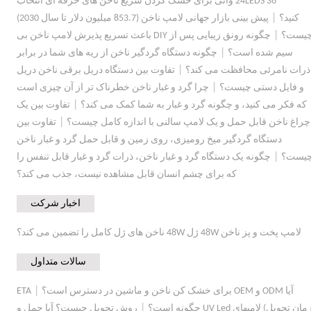
24LEDS 36 واتی برای خشک کردن سریع ناخن های حرفه ای انتخاب
|
کنید؟
پیش بینی بازار جهانی لامپ ناخن (853.7 میلیون دلار تا سال 2030)
|
یست؟
چگونه رونق زیبایی پس از DIY باعث تسریع پذیرش لامپ ناخن بی
|
سیم شده است؟
چگونه دستگاه گردگیر ناخن از ریه های شما در برابر
|
ذرات نامرئی محافظت می کند؟
تفاوت بین دستگاه دریل برقی ناخن دریل
|
و فایل دستی چیست؟
چرا گرد و غبار ناخن خطرناک تر از آن چیزی است
|
که فکر می کنید، و چگونه گرد و غبار به شما کمک می کند؟
تفاوت بین یک
|
چراغ ناخن قابل حمل و یک لامپ سالنی با اندازه کامل چیست؟
تفاوت بین
دستگاه گردگیر میخ رومیزی، روی زمین و قابل حمل گرد و غبار ناخن
|
یست؟
چگونه یک دستگاه گرد و غبار ناخن، ذرات گرد و غبار قابل تنفس را
که برای چشم انسان قابل مشاهده نیست، جذب می کند؟
اخبار شرکت
لامپ پخت و پز ناخن 48W ژل 48W ناخن های ژل کامل را تضمین می کند؟
سالات متداول
|
آیا ODM و OEM برای خشک کن ناخن و ماشین در دسترس است؟
ETA
|
مان تحویل) لامپهای UV Led چگونه است؟
روش تحویل چیست؟ آیا حمل و