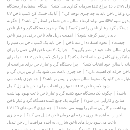
|
ژل 24W با 15 چراغ LED سرمایه گذاری می کنند؟
هنگام استفاده از دستگاه
|
د و غبار ناخن باید به چه چیزی توجه کرد؟
آیا یک خشک کن لامپ ناخن UV
|
بدون سیم 48W می تواند ارتقاء سالن ناخن شما در انتظار آن باشد؟
چگونه
|
دستگاه گرد و غبار ناخن را تمیز کنیم؟
هنگام خرید دستگاه گرد و غبار ناخن
|
باید در نظر گرفته شود؟
اهمیت دریل های ناخن برقی در هنر ناخن
|
|
چیست؟
نحوه استفاده از مته ناخن
چرا باید یک لامپ ناخن بی سیم را
|
رای سالن خانه خود در نظر بگیرید؟
چرا یک لامپ ناخن قابل حمل را برای
|
مانیکورهای کامل در خانه انتخاب کنید؟
چرا یک لامپ ناخن LED UV را برای
|
نه یا سالن خود انتخاب کنید؟
چرا دستگاه گرد و غبار ناخن برای مراقبت از
|
اخن حرفه ای اهمیت دارد؟
چه چیزی باعث می شود یک از بین بردن گرد و
|
غبار ناخن کلید یک محیط سالن تمیزتر و ایمن تر باشد؟
چه چیزی باعث می
شود لامپ ناخن LED UV بهترین انتخاب برای ناخن های ژل کامل
|
باشد؟
چگونه یک دستگاه جمع کننده گرد و غبار ناخن باعث بهبود بهداشت
|
سالن و کارآیی می شود؟
چگونه یک جمع کننده دستگاه گرد و غبار ناخن
|
بهداشت و کارآیی سالن را بهبود می بخشد؟
چه چیزی لامپ های UV LED
|
ناخن را به آینده فناوری حرفه ای درمان ناخن تبدیل می کند؟
چه چیزی
باعث می‌شود دریل‌های ناخن شارژی به آینده مراقبت از ناخن تبدیل
|
شوند؟
چه چیزی پاک کننده گرد و غبار ناخن را کلیدی برای داشتن محیطی