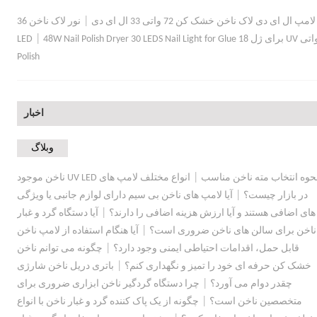
|
لامپ ال ای دی لاک ناخن خشک کن 72 واتی 33 ال ای دی
نور لاک ناخن 36
|
ی UV برای ژل 18 LED
48W Nail Polish Dryer 30 LEDS Nail Light for Glue
Polish
اخبار
وبلاگ
|
حوه انتخاب مته ناخن مناسب
انواع مختلف لامپ های UV LED ناخن موجود
|
در بازار چیست؟
آیا لامپ های ناخن بی سیم دارای لوازم جانبی یا ویژگی
|
های اضافی هستند و آیا ارزش هزینه اضافی را دارند؟
آیا دستگاه گرد و غبار
|
ناخن برای سالن های ناخن ضروری است؟
آیا هنگام استفاده از لامپ ناخن
|
قابل حمل، اقدامات احتیاطی ایمنی وجود دارد؟
چگونه می توانم ناخن
|
خشک کن حرفه ای خود را تمیز و نگهداری کنم؟
باتری دریل ناخن شارژی
|
چقدر دوام می آورد؟
چرا دستگاه گردگیر ناخن ابزاری ضروری برای
|
متخصصین ناخن است؟
چگونه از یک پاک کننده گرد و غبار ناخن با انواع