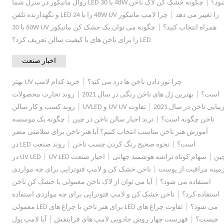
|
ود؟
چگونه خشک کن لاک ناخن 48W با 30 LED روال مانیکور در منزل شما
|
را تغییر می دهد
چرا لامپ مانیکور 48W UV را با 24 LED و نگهدارنده تلفن
|
همراه انتخاب کنید؟
چگونه می توان یک خشک کن مانیکور 60W UV با 30
LED را برای ناخن های با کیفیت سالن تعریف کرد؟
اخبار صنعت
|
چرا نور دادن ناخن ها درد می کند؟
خرید کدام لامپ UV بهتر
|
|
است؟
بهترین ژل های ناخن رنگی در سال 2021
روند تجارت محصولات
|
|
یبایی ناخن در سال 2021
تفاوت UV UV و UVLED
روند کسب و کار سالن
|
|
ناخن چگونه است؟
ترند اخبار سالن ناخن در چین
چگونه یک موسسه
آموزش هنر ناخن مناسب انتخاب کنیم؟ آیا هنر ناخن برای سلامتی مضر
|
|
است؟
نحوه صحیح رنگ کردن چسب ناخن
روند صنعت LED در
|
|
|
ین
سهام کوتاه تراشه هوشمند جهانی
اخبار صنعت UV LED
UV LED در
|
مینه مراقبت از پوست
ناخن خشک کن و لامپ فتوتراپی برای چه مواردی
|
استفاده می شود؟
آیا می توان از لاک ناخن معمولی با خشک کن ناخن
|
استفاده کرد؟
ناخن خشک کن و لامپ فتوتراپی برای چه مواردی استفاده
|
می شود؟
تفاوت چراغ های LED برای هنر ناخن با چراغ های LED معمولی
|
|
چیست؟
فهرست چهار روش جادویی لامپ های فرابنفش
آیا لامپ پول