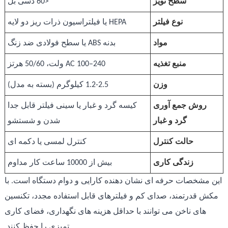
سطح نویز
<60 دسی بل
نوع فیلتر
HEPA یا فیلتراسیون ذرات ریز دو لایه
مواد
بدنه ABS یا سطح فولادی ضد زنگ
منبع تغذیه
AC 100–240 ولت، 50/60 هرتز
وزن
1.2-2.5 کیلوگرم (بسته به مدل)
روش جمع آوری
کیسه گرد و غبار یا سینی فیلتر قابل جدا
گرد و غبار
شدن و شستشو
حالت کنترل
کنترل لمسی یا دکمه ای
زندگی کاری
بیش از 10000 ساعت کار مداوم
این مشخصات حرفه ای نشان دهنده کارایی و دوام دستگاه است. با
مکش قدرتمند، صدای کم و فیلترهای قابل استفاده مجدد، تکنسین
های ناخن می توانند با حداقل هزینه های نگهداری، فضای کاری
تمیزی را حفظ کنند.