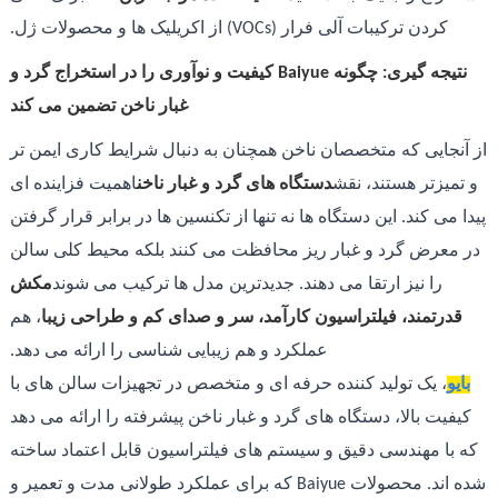
کردن ترکیبات آلی فرار (VOCs) از اکریلیک ها و محصولات ژل.
نتیجه گیری: چگونه Baiyue کیفیت و نوآوری را در استخراج گرد و
غبار ناخن تضمین می کند
از آنجایی که متخصصان ناخن همچنان به دنبال شرایط کاری ایمن تر
و تمیزتر هستند، نقش
دستگاه های گرد و غبار ناخن
اهمیت فزاینده ای
پیدا می کند. این دستگاه ها نه تنها از تکنسین ها در برابر قرار گرفتن
در معرض گرد و غبار ریز محافظت می کنند بلکه محیط کلی سالن
را نیز ارتقا می دهند. جدیدترین مدل ها ترکیب می شوند
مکش
قدرتمند، فیلتراسیون کارآمد، سر و صدای کم و طراحی زیبا
، هم
عملکرد و هم زیبایی شناسی را ارائه می دهد.
بایو
، یک تولید کننده حرفه ای و متخصص در تجهیزات سالن های با
کیفیت بالا، دستگاه های گرد و غبار ناخن پیشرفته را ارائه می دهد
که با مهندسی دقیق و سیستم های فیلتراسیون قابل اعتماد ساخته
شده اند. محصولات Baiyue که برای عملکرد طولانی مدت و تعمیر و